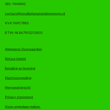
085-7444842
contact@installatiematerialenexpres.nl
KVK 96957883
BTW: NL867850255B01
Algemene Voorwaarden
Retour beleid
Betaling en levering
Klachtenregeling
Herroepingrecht
Privacy statement
Koop ongedaan maken