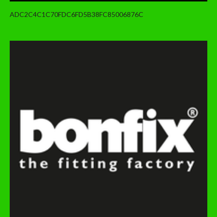
ADC2C4C1C70FDC6FD5B38FC85006876C