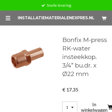
Snelle levering
Ga
direct
INSTALLATIEMATERIALENEXPRES.NL
naar
de
hoofdinhoud
Bonfix M-press
RK-water
insteekkop.
3/4” bu.dr. x
Ø22 mm
€ 17,35
In
winkelwagen