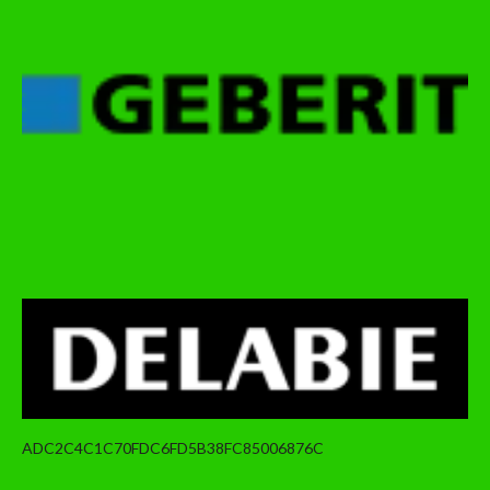
ADC2C4C1C70FDC6FD5B38FC85006876C