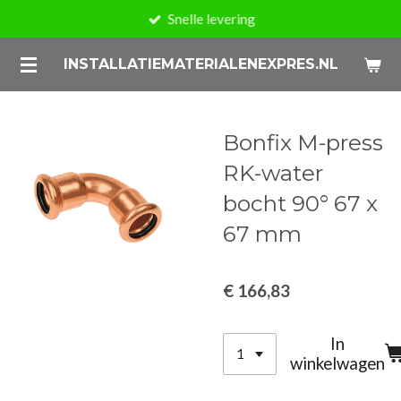
Snelle levering
Ga
direct
INSTALLATIEMATERIALENEXPRES.NL
naar
de
hoofdinhoud
Bonfix M-press
RK-water
bocht 90° 67 x
67 mm
€ 166,83
In
winkelwagen