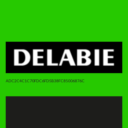
ADC2C4C1C70FDC6FD5B38FC85006876C