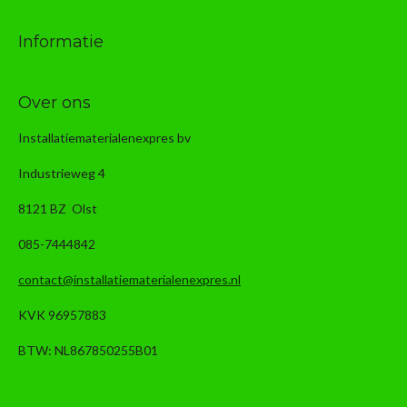
Informatie
Over ons
Installatiematerialenexpres bv
Industrieweg 4
8121 BZ Olst
085-7444842
contact@installatiematerialenexpres.nl
KVK 96957883
BTW: NL867850255B01