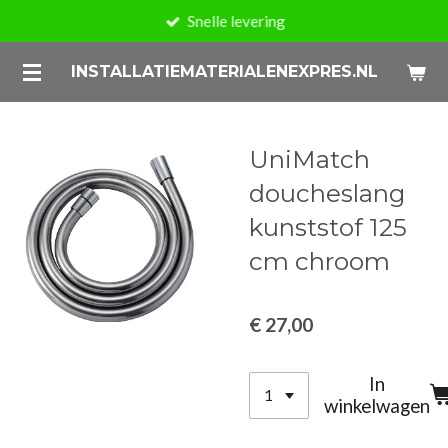
Snelle levering
Ga
direct
INSTALLATIEMATERIALENEXPRES.NL
naar
de
hoofdinhoud
UniMatch
doucheslang
kunststof 125
cm chroom
€ 27,00
In
winkelwagen