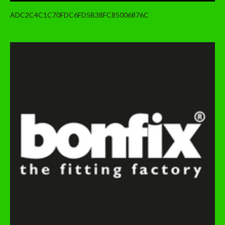
ADC2C4C1C70FDC6FD5B38FC85006876C