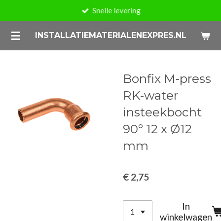
Snelle levering
Ga
direct
INSTALLATIEMATERIALENEXPRES.NL
naar
de
hoofdinhoud
Bonfix M-press
RK-water
insteekbocht
90° 12 x Ø12
mm
€ 2,75
In
winkelwagen