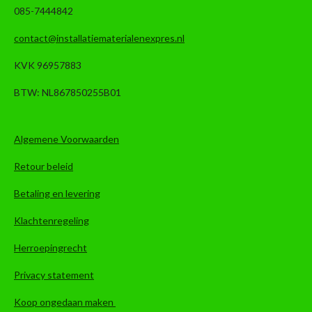
085-7444842
contact@installatiematerialenexpres.nl
KVK 96957883
BTW: NL867850255B01
Algemene Voorwaarden
Retour beleid
Betaling en levering
Klachtenregeling
Herroepingrecht
Privacy statement
Koop ongedaan maken