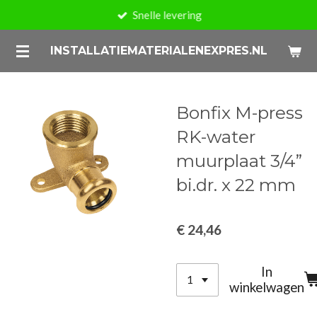
Snelle levering
Ga
direct
INSTALLATIEMATERIALENEXPRES.NL
naar
de
hoofdinhoud
Bonfix M-press
RK-water
muurplaat 3/4”
bi.dr. x 22 mm
€ 24,46
In
winkelwagen