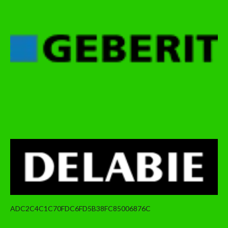
ADC2C4C1C70FDC6FD5B38FC85006876C