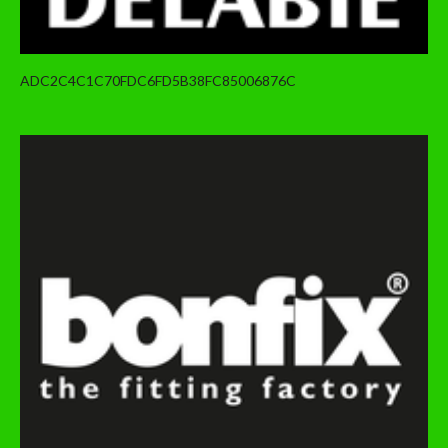
ADC2C4C1C70FDC6FD5B38FC85006876C