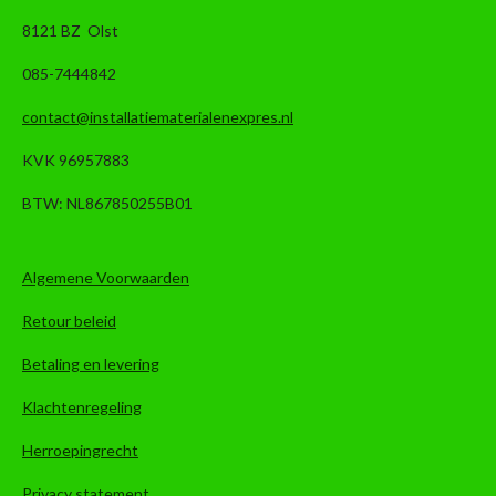
8121 BZ Olst
085-7444842
contact@installatiematerialenexpres.nl
KVK 96957883
BTW: NL867850255B01
Algemene Voorwaarden
Retour beleid
Betaling en levering
Klachtenregeling
Herroepingrecht
Privacy statement