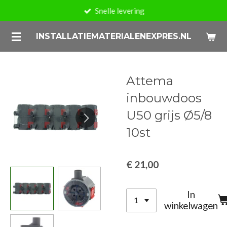
Snelle levering
Ga
direct
INSTALLATIEMATERIALENEXPRES.NL
naar
de
hoofdinhoud
Attema
inbouwdoos
U50 grijs Ø5/8
10st
€ 21,00
In
winkelwagen