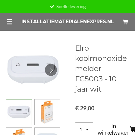
Snelle levering
Ga
direct
INSTALLATIEMATERIALENEXPRES.NL
naar
de
hoofdinhoud
Elro
koolmonoxide
melder
FC5003 - 10
jaar wit
€ 29,00
In
winkelwagen