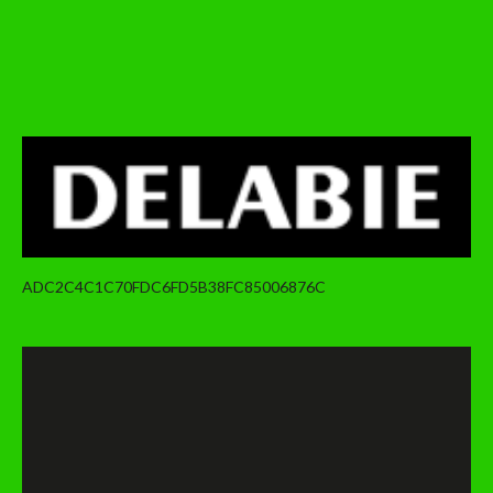
ADC2C4C1C70FDC6FD5B38FC85006876C