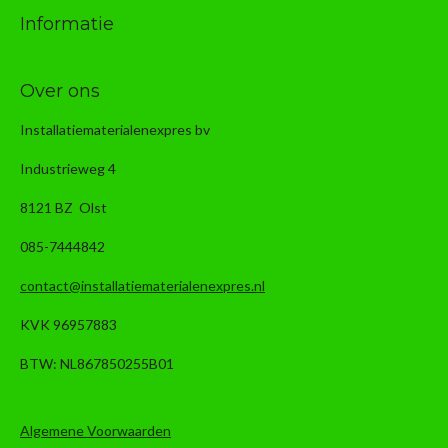
Informatie
Over ons
Installatiematerialenexpres bv
Industrieweg 4
8121 BZ Olst
085-7444842
contact@installatiematerialenexpres.nl
KVK 96957883
BTW: NL867850255B01
Algemene Voorwaarden