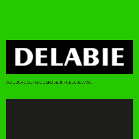
ADC2C4C1C70FDC6FD5B38FC85006876C