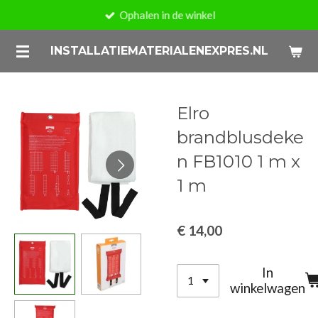
Ophalen in de winkel
Ga
direct
INSTALLATIEMATERIALENEXPRES.NL
naar
de
hoofdinhoud
Elro
brandblusdeke
n FB1010 1 m x
1 m
€ 14,00
In
winkelwagen