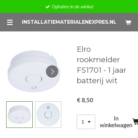
Ophalen in de winkel
Ga
direct
INSTALLATIEMATERIALENEXPRES.NL
naar
de
hoofdinhoud
Elro
rookmelder
FS1701 - 1 jaar
batterij wit
€ 8,50
In
winkelwagen