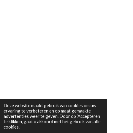
Deze website maakt gebruik van cookies om uw
ervaring te verbeteren en op maat gemaakte
advertenties weer te geven. Door op ‘Accepteren’
te klikken, gaat u akkoord met het gebruik van alle
cookies.