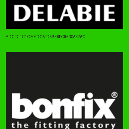
ADC2C4C1C70FDC6FD5B38FC85006876C